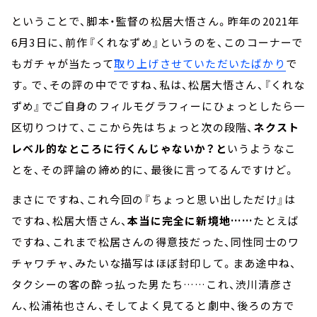
ということで、脚本・監督の松居大悟さん。昨年の2021年
6月3日に、前作『くれなずめ』というのを、このコーナーで
もガチャが当たって
取り上げさせていただいたばかり
で
す。で、その評の中でですね、私は、松居大悟さん、『くれな
ずめ』でご自身のフィルモグラフィーにひょっとしたら一
区切りつけて、ここから先はちょっと次の段階、
ネクスト
レベル的なところに行くんじゃないか？と
いうようなこ
とを、その評論の締め的に、最後に言ってるんですけど。
まさにですね、これ今回の『ちょっと思い出しただけ』は
ですね、松居大悟さん、
本当に完全に新境地……
たとえば
ですね、これまで松居さんの得意技だった、同性同士のワ
チャワチャ、みたいな描写はほぼ封印して。まあ途中ね、
タクシーの客の酔っ払った男たち……これ、渋川清彦さ
ん、松浦祐也さん、そしてよく見てると劇中、後ろの方で