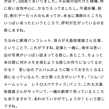
渋谷で、2回見てまいりました。平日昼の回だけど結構、特
に若い女性中心に、かなり入ってましたし。今週水曜、祝
日、割引デーだったのもあってか、本当に満席のところも
いっぱいあったというところで、評判が広がっているのを
感じますね。
ちなみに劇場パンフレット、我らが大島依提亜さん仕事、
ということで、これがですね、記事と一緒に、後半は思い
出の写真がいっぱい詰まってる感じ。あとこう、ちょっと
本の間に何かメモを挟むような感じの作りになってるの
かな？ 思い出のアルバムのように取っておきたくなる1
冊になっているんで、ぜひ買った方がいいです。『ジム・ジ
ャームッシュ レトロスペクティブ』パンフ、これも大島
依提亜さんがやっていて、一緒の劇場で売っているところ
もありますので、あわせていかがでしょうか？ という感じ
ですね。