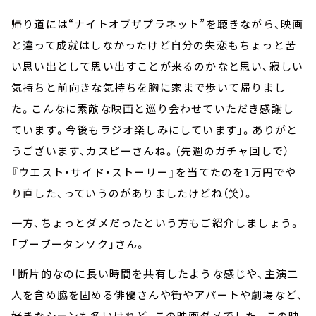
帰り道には“ナイトオブザプラネット”を聴きながら、映画
と違って成就はしなかったけど自分の失恋もちょっと苦
い思い出として思い出すことが来るのかなと思い、寂しい
気持ちと前向きな気持ちを胸に家まで歩いて帰りまし
た。こんなに素敵な映画と巡り会わせていただき感謝し
ています。今後もラジオ楽しみにしています」。ありがと
うございます、カスピーさんね。（先週のガチャ回しで）
『ウエスト・サイド・ストーリー』を当てたのを1万円でや
り直した、っていうのがありましたけどね（笑）。
一方、ちょっとダメだったという方もご紹介しましょう。
「ブーブータンソク」さん。
「断片的なのに長い時間を共有したような感じや、主演二
人を含め脇を固める俳優さんや街やアパートや劇場など、
好きなシーンも多いけれど、この映画ダメでした。この映