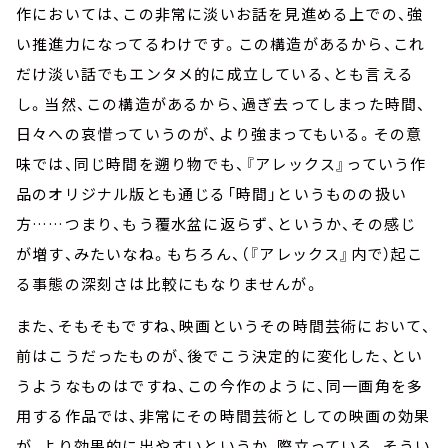
作においては、この非常に淡いお話を見進める上での、強
い推進力になってるわけです。この構造があるから、これ
だけ淡い話でもエンタメ的に成立している、とも言える
し。当然、この構造があるから、過ぎ去ってしまった時間、
日々への哀惜っていうのが、より強まってもいる。その意
味では、同じ時間を遡り物でも、『アレックス』っていう作
品のオリジナル版とも通じる「時間」というものの扱い
方……つまり、もう覆水盆に返らず、というか、その感じ
が増す、みたいなね。もちろん、（『アレックス』内で）起こ
る事態の深刻さは比較にもなりませんが。
また、そもそもですね、映画というその時間芸術において、
前はこうだったものが、後でこう決定的に変化した、とい
うようなものはですね、この今作のように、同一画角を多
用する作品では、非常にその時間芸術としての映画の効果
が、より効果的に出やすいというか、際立っている、そうい