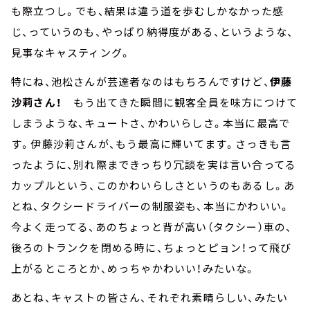
も際立つし。でも、結果は違う道を歩むしかなかった感
じ、っていうのも、やっぱり納得度がある、というような、
見事なキャスティング。
特にね、池松さんが芸達者なのはもちろんですけど、
伊藤
沙莉さん！
もう出てきた瞬間に観客全員を味方につけて
しまうような、キュートさ、かわいらしさ。本当に最高で
す。伊藤沙莉さんが、もう最高に輝いてます。さっきも言
ったように、別れ際まできっちり冗談を実は言い合ってる
カップルという、このかわいらしさというのもあるし。あ
とね、タクシードライバーの制服姿も、本当にかわいい。
今よく走ってる、あのちょっと背が高い（タクシー）車の、
後ろのトランクを閉める時に、ちょっとピョン！って飛び
上がるところとか、めっちゃかわいい！みたいな。
あとね、キャストの皆さん、それぞれ素晴らしい、みたい