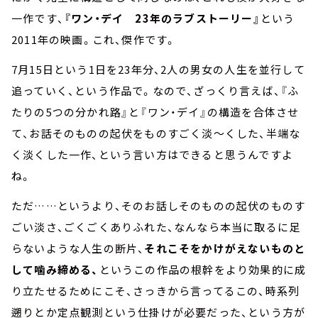
一作です、
『ワン・デイ 23年のラブストーリー』
という
2011年の映画。これ、傑作です。
7月15日という1日を23年分、2人の男女の人生を並行して
追っていく、という作品で。なので、ざっくり言えば、『ふ
たりの5つの分かれ路』と『ワン・デイ』の構造を合体させ
て、お話そのものの起伏をものすごく淡～くした、半端な
く淡くした一作、という言い方はできると思うんですよ
ね。
ただ……というより、そのお話しそのものの起伏のものす
ごい淡さ、ごくごくありふれた、なんなら本当に取るに足
らないような人生の断片、
それこそをかけがえないものと
して噛み締める、
というこの作品の根幹をより効果的に成
り立たせるためにこそ、さっきから言ってるこの、時系列
遡りとか定点観測という仕掛けが必要だった、という方が