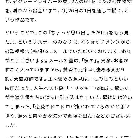
と、タクシードライバーの葉。2人の6年間に及ぶ恋愛模様
を、別れから出会いまで、7月26日の1日を通して描く、と
いう作品です。
ということで、この『ちょっと思い出しただけ』をもう見
たよ、というリスナーのみなさま、＜ウォッチメン＞から
の監視報告（感想）を、メールでいただいております。あり
がとうございます。メールの量は、「多め」。実際、お客が
すごく入っていますから。賛否の比率は、
褒める人が9
割。大変好評です。
主な褒める意見は、「しみじみといい
映画だった。人生ベスト級」「トリッキーな構成に驚いた
が主演俳優たちの演技に引き込まれていき、最後には泣い
てしまった」「恋愛のドロドロが描かれているのかと思い
きや、意外と爽やかな気分で劇場を出た」などがございま
した。
一方、ダメだったという方。「最近こういうテイストの恋