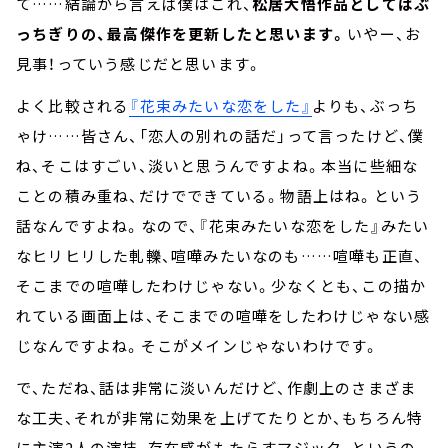
て……結論から言えば僕はこれ、
松居大悟作品としてはぶ
っちぎりの、最高傑作を更新したと思います。
いやー、お
見事！っていう感じだと思います。
よく比較される
『花束みたいな恋をした』
よりも、ぶっち
ゃけ……皆さん、「恋人の別れの話だ」って言ったけど、僕
ね、そこはすごい、淡いと思うんですよね。本当に些細な
ことの積み重ね、だけでできている。物語上はね。という
話なんですよね。なので、『花束みたいな恋をした』みたい
なヒリヒリした軋轢、喧嘩みたいなのも……喧嘩も正直、
そこまでの喧嘩したわけじゃない。少なくとも、この描か
れている画面上は、そこまでの喧嘩をしたわけじゃない感
じなんですよね。そこがメインじゃないわけです。
で、ただね、話は非常に淡いんだけど、作劇上のさまざま
な工夫、それが非常に効果を上げてたりとか、もちろん特
に主演2人の演技、存在感がもたらすマジック、というの