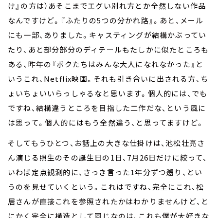
け』の方は）あそこまでエグい別れ方とか全然しない作品
なんですけど。『ふたりの5つの分かれ路』。あと、メール
にも一部、ありました。キャスティングが結構かぶってい
たり、あと部分部分のディテールもたしかに似たところも
ある、昨年の『ボクたちはみんな大人になれなかった』と
いうこれ、Netflix映画。それも引き合いに出される方、ち
ょいちょいいらっしゃるなと思います。個人的には、でも
ですね、結構違うところを目指した二作だな、という風に
は思って。個人的にはもう全然違う、と思ってますけど。
そしてもうひとつ、お話上の大きな仕掛けは、池松壮亮さ
ん演じる照生のその誕生日の1日、7月26日だけに絞って、
いわば定点観測的に、さっき言った1年分ずつ遡り、とい
うのを見せていくという。これはですね、完全にこれ、松
居さんが直接これを参照されたかはわかりませんけど、と
にかく完全に構造として同じなのは、これも僕が大好きな