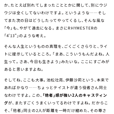
か、たとえば別れてしまったこととかに関して、別にウジ
ウジは全くしてないわけですよ。というような……そし
てまた次の日はどうしたってやってくるし、そんな風な
「今」も、やがて過去になる。まさにRHYMESTERの
「4'13"」のような考え。
そんな人生というものの真理を、ごくごくさらりと、ライ
トに提示しているところ。「まあ、こういうもんだよね。人
生って。さあ、今日も生きよう」みたいな。ここにすごみが
あると思いますよね。
そしてね、ここも大事。池松壮亮、伊藤沙莉という、本来で
あればかなり……ちょっとテイストが違う役者さん同士
なわけですよ。この、
「他者」感が強い2人のキャスティン
グ
が、またすごくうまくいってるわけですよね。だからこ
そ、「他者」同士の2人が距離を一時だけ縮めた、その尊さ