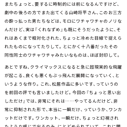
またちょっと、要するに時制的には前になるんですけど、
劇中の後ろの方でまた出てくる山崎将平さん、このお三方
の酔っ払った男たちなどは、モロにワチャワチャのノリな
んだけど、実は『くれなずめ』も既にそうだったように、そ
れはあくまで相対化された、ちょっと冷めた目線で捉えら
れたものになってたりして。とにかく十八番だったその
同性同士のワチャワチャみたいなものは、ほぼ封印して。
あとですね、クライマックスになると急に超現実的な飛躍
が起こる、良くも悪くもぶっ飛んだ展開になっていく、と
いうような作り。これ、松居作品に多いです、っていうの
を前回の評でも言いましたけど。今回の『ちょっと思い出
しただけ』では、非常にそれは……やってるんだけど、非
常に抑制された形で、本当に一瞬だけ、っていうか、ワンカ
ットだけです。ワンカット、一瞬だけ、ちょっと幻視され
たような感じで出るのみ、にとどめられていて。これに関