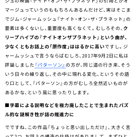
シュの映画『ナイト・オン・ザ・プラネット』の引用とかオ
マージュっていうのももちろんあるんだけど、実はそこま
でジム・ジャームッシュ『ナイト・オン・ザ・プラネット』の
要素は多くないし、重要度も高くなくて。むしろその、
ク
リープハイプの『ナイトオンザプラネット』という曲が、
少なくともお話上の「原作度」ははるかに高い
ですし。ジ
ャームッシュで言うならばむしろ、2017年9月2日に私は
評論しました
『パターソン』
の方が、同じ道の行き来、そう
いう日々の繰り返し、その中に現れる変化、というその語
り口として、『パターソン』の方がむしろ全然近いものが
あるかな、という風に思ったりします。
■字幕による説明などを極力廃したことで生まれたパズ
ル的な謎解き性が話の推進力に
でですね、この作品『ちょっと思い出しただけ』、大きく言
って2つ、お話上の構造の仕掛けがありまして。まずひと