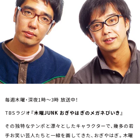
お知らせ
イベント・グッズ
YouTube
会社情報
毎週木曜・深夜1時～3時 放送中！
TBSラジオ
『木曜JUNK おぎやはぎのメガネびいき』
その独特なテンポと漂々としたキャラクターで、幾多の若
手お笑い芸人たちと一線を画してきた、おぎやはぎ。木曜