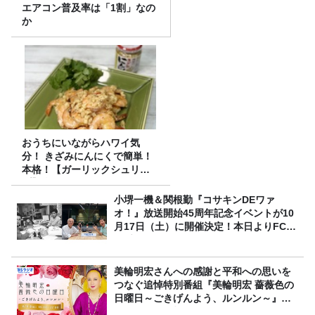
エアコン普及率は「1割」なの
か
おうちにいながらハワイ気
分！ きざみにんにくで簡単！
本格！【ガーリックシュリン
プ】 桃屋のかんたんレシピ
小堺一機＆関根勤『コサキンDEワァ
オ！』放送開始45周年記念イベントが10
月17日（土）に開催決定！本日よりFC先
行受付スタート！
美輪明宏さんへの感謝と平和への思いを
つなぐ追悼特別番組『美輪明宏 薔薇色の
日曜日～ごきげんよう、ルンルン～』
8/9（日）16時放送