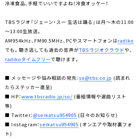
冷凍食品、手軽でいいですよね！冷食オッケー！
TBSラジオ『ジェーン・スー 生活は踊る』は月～木の11:00
～13:00生放送。
AM954kHz、FM90.5MHz、PCやスマートフォンは
radiko
でも。聴き逃しても過去の音声が
TBSラジオクラウド
や、
radikoタイムフリー
で聴けます。
■ メッセージや悩み相談の宛先：
so@tbs.co.jp
(読まれ
たらステッカー進呈)
■ HP：
www.tbsradio.jp/so/
(番組情報や選曲リスト
等)
■ Twitter：
@seikatsu954905
(日々のお知らせ)
■ Instagram：
seikatsu954905
(オンエアや取材裏フォ
ト)