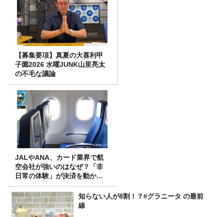
【募集要項】真夏の大喜利甲
子園2026 水曜JUNK山里亮太
の不毛な議論
JALやANA、カード業界で航
空会社が強いのはなぜ？「非
日常の体験」が決済を動かす
理由
知らない人が8割！？#グラニータ の最前
線