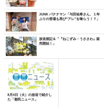
JUNK バナナマン「与田祐希さん、１年
ぶりの登場も再び“アレ”を喰らう！？」
放送後記＆「『ねこずみ・うささわ』販
売開始！」
8月4日（火）の放送で紹介し
た「都民ニュース」