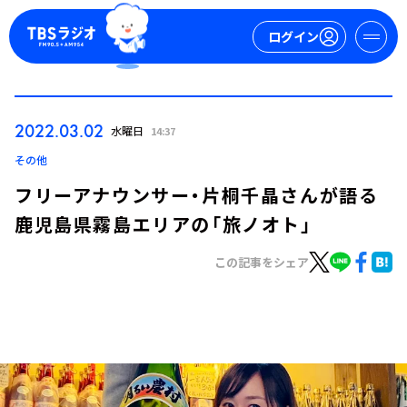
ログイン
マイページ
2022.03.02
水曜日
14:37
新規会員登録
ログイン
その他
フリーアナウンサー・片桐千晶さんが語る
鹿児島県霧島エリアの「旅ノオト」
この記事をシェア
今日の番組表
週間番組表
トピックス
TBS Podcast