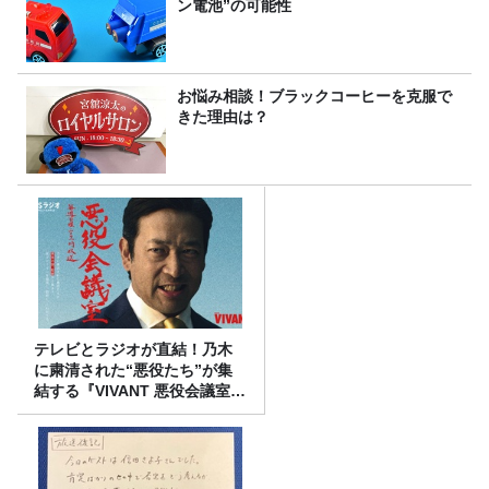
ン電池”の可能性
お悩み相談！ブラックコーヒーを克服で
きた理由は？
テレビとラジオが直結！乃木
に粛清された“悪役たち”が集
結する『VIVANT 悪役会議室』
7/26(日)23時スタート！