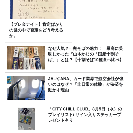
【プレ金ナイト】肯定ばかり
の世の中で否定をどう考える
か。
なぜ人気？十割そばの魅力！ 最高に美
味しかった『山本かじの「国産十割そ
ば」』とは？【十割そば10種食べ比べ】
JALやANA、カード業界で航空会社が強
いのはなぜ？「非日常の体験」が決済を
動かす理由
「CITY CHILL CLUB」8月5日（水）の
プレイリスト/ サイン入りステッカープ
レゼント有り