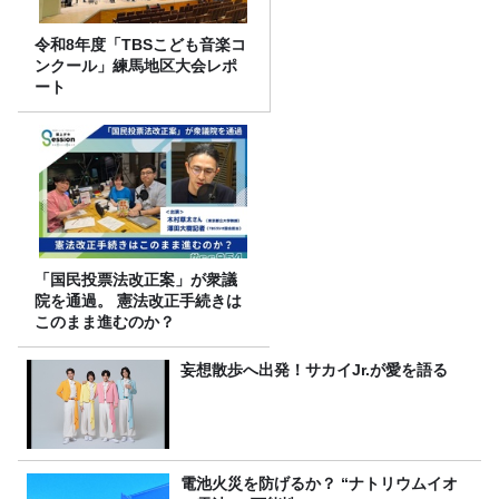
令和8年度「TBSこども音楽コ
ンクール」練馬地区大会レポ
ート
「国民投票法改正案」が衆議
院を通過。 憲法改正手続きは
このまま進むのか？
妄想散歩へ出発！サカイJr.が愛を語る
電池火災を防げるか？ “ナトリウムイオ