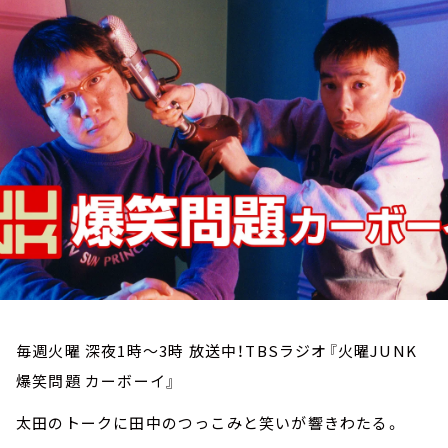
お知らせ
イベント・グッズ
YouTube
会社情報
毎週火曜 深夜1時～3時 放送中！TBSラジオ『火曜JUNK
爆笑問題 カーボーイ』
太田のトークに田中のつっこみと笑いが響きわたる。