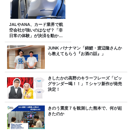
JALやANA、カード業界で航
空会社が強いのはなぜ？「非
日常の体験」が決済を動かす
理由
JUNK バナナマン「錦鯉・渡辺隆さんか
ら教えてもらう『お酒の話』」
きしたかの高野のキラーフレーズ「ビッ
グサンダー喝！！」Ｔシャツ新作が発売
決定！
きのう震度７を観測した熊本で、何が起
きたのか