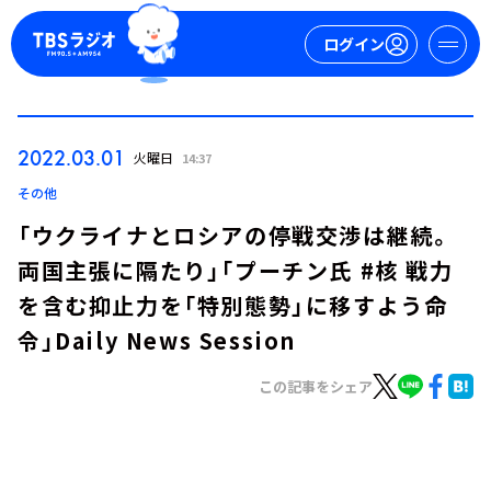
ログイン
マイページ
2022.03.01
火曜日
14:37
新規会員登録
ログイン
その他
「ウクライナとロシアの停戦交渉は継続。
両国主張に隔たり」「プーチン氏 #核 戦力
を含む抑止力を「特別態勢」に移すよう命
令」Daily News Session
この記事をシェア
今日の番組表
週間番組表
トピックス
TBS Podcast