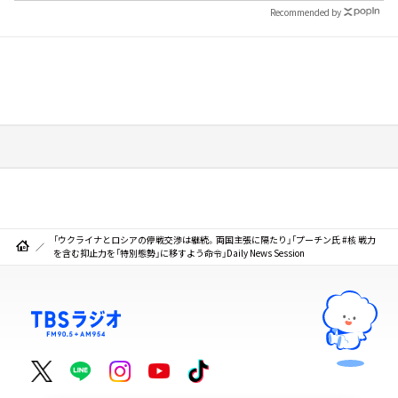
Recommended by
「ウクライナとロシアの停戦交渉は継続。両国主張に隔たり」「プーチン氏 #核 戦力
を含む抑止力を「特別態勢」に移すよう命令」Daily News Session