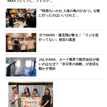
IMAXプレミアに、アトロクリ
スナー60名をご招待！
『映画ちいかわ 人魚の島のひみつ』を観
に行ったのはいいけれど…
ダウ90000・蓮見翔が斬る！「ラジオ流
行ってない」発言の真意
JALやANA、カード業界で航空会社が強
いのはなぜ？「非日常の体験」が決済を
動かす理由