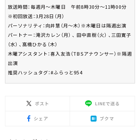
放送時間：毎週月～木曜日 午前8時30分～11時00分
※初回放送：3月28日（月）
パーソナリティ：向井慧（月～木）※木曜日は隔週出演
パートナー：滝沢カレン（月） 、 田中直樹（火） 、三田寛子
（水） 、髙橋ひかる（木）
木曜アシスタント：喜入友浩（TBSアナウンサー）※隔週
出演
推奨ハッシュタグ：#ふらっと954
ポスト
LINEで送る
シェア
ブクマ