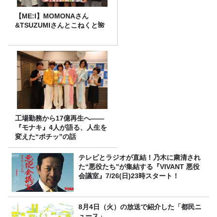
【ME:I】MOMONAさん
&TSUZUMIさんとこねくと🌺
工場勤務から17億再生へ——
『モナキ』4人が語る、人生を
変えた“ポチッ”の話
テレビとラジオが直結！乃木に粛清され
た“悪役たち”が集結する『VIVANT 悪役
会議室』7/26(日)23時スタート！
8月4日（火）の放送で紹介した「都民ニ
ュース」