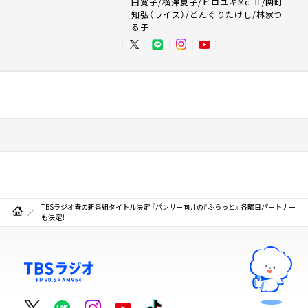
田寛子/横澤夏子/ヒロユキMc-Ⅱ/関町
知弘（ライス）/どんぐりたけし/林家つ
る子
TBSラジオ春の新番組タイトル決定 『パンサー向井の#ふらっと』 各曜日パートナー
も決定！