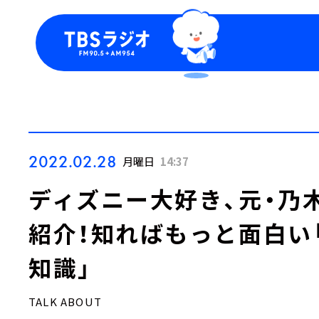
今日の番組表
トピッ
週間番組表
TBS
Podca
お知ら
2022.02.28
月曜日
14:37
ディズニー大好き、元・乃
紹介！知ればもっと面白い
知識」
TALK ABOUT