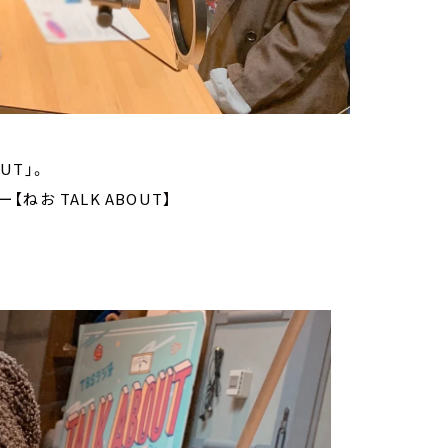
UT」。
ねお TALK ABOUT】