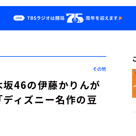
クス
イベント・グッ
ズ
st
YouTube
せ
会社情報
その他
木坂46の伊藤かりんが
「ディズニー名作の豆