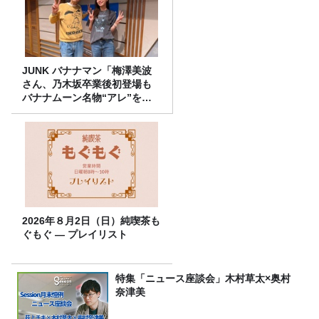
JUNK バナナマン「梅澤美波
さん、乃木坂卒業後初登場も
バナナムーン名物“アレ”を喰
らう」
2026年８月2日（日）純喫茶も
ぐもぐ ― プレイリスト
特集「ニュース座談会」木村草太×奥村
奈津美