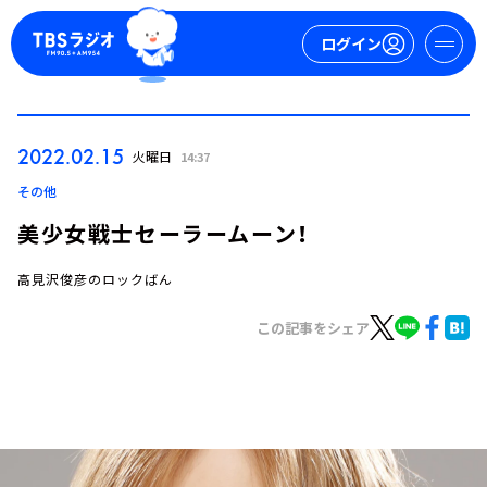
ログイン
マイページ
2022.02.15
火曜日
14:37
新規会員登録
ログイン
その他
美少女戦士セーラームーン！
高見沢俊彦のロックばん
この記事をシェア
今日の番組表
週間番組表
トピックス
TBS Podcast