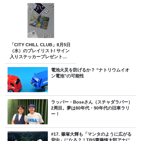
「CITY CHILL CLUB」8月5日
（水）のプレイリスト/ サイン
入りステッカープレゼント有
り
電池火災を防げるか？ “ナトリウムイオ
ン電池”の可能性
ラッパー・Boseさん（スチャダラパー）
2周目。夢は80年代・90年代の旧車ラリ
ー！
#17. 篠塚大輝も「マンタのように広がる
背中」になる？！TBS齋藤慎太郎アナに