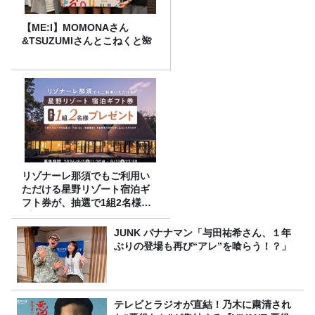
【ME:I】MOMONAさん
&TSUZUMIさんとこねくと🌺
リゾナーレ那須でもご利用い
ただける星野リゾート宿泊ギ
フト券が、抽選で1組2名様に
プレゼント！
JUNK バナナマン「与田祐希さん、１年
ぶりの登場も再び“アレ”を喰らう！？」
テレビとラジオが直結！乃木に粛清され