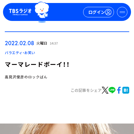
ログイン
マイページ
2022.02.08
火曜日
14:37
新規会員登録
ログイン
バラエティ・お笑い
マーマレードボーイ！！
高見沢俊彦のロックばん
この記事をシェア
今日の番組表
週間番組表
トピックス
TBS Podcast