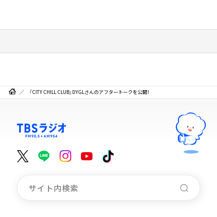
『CITY CHILL CLUB』DYGLさんのアフタートークを公開！