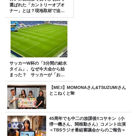
選ばれた「カントリーオブオ
ナー」とは？現地取材で迫る
選出の意味
サッカーW杯の「3分間の給水
タイム」、なぜ今大会から始
まった？ サッカーが「お
金」に変わる仕組み
【ME:I】MOMONAさん&TSUZUMIさん
とこねくと🌺
45周年でも中二の放課後‼コサキン（小
堺一機さん、関根勤さん）コメント出演
＜TBSラジオ番組審議会からのご報告＞