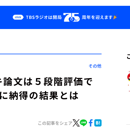
クス
イベント・グッ
ズ
st
YouTube
せ
会社情報
その他
キ論文は５段階評価で
妙に納得の結果とは
この記事をシェア