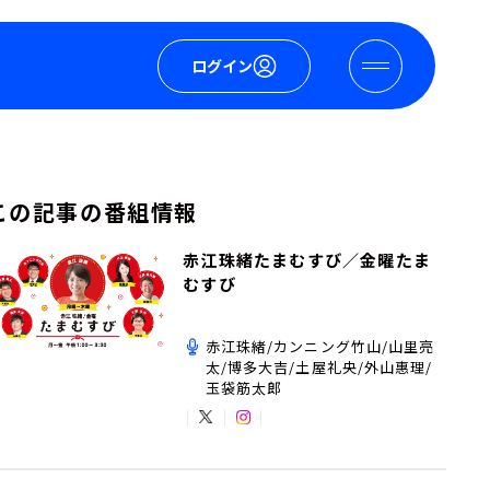
ログイン
この記事の番組情報
赤江珠緒たまむすび／金曜たま
むすび
赤江珠緒/カンニング竹山/山里亮
太/博多大吉/土屋礼央/外山惠理/
玉袋筋太郎