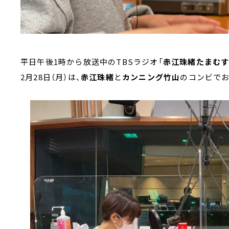
平日午後1時から放送中のTBSラジオ「
赤江珠緒たまむ
2月28日（月）は、
赤江珠緒
と
カンニング竹山
のコンビでお