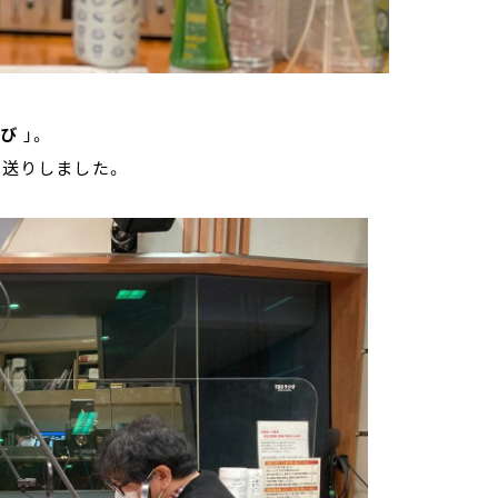
すび
」。
送りしました。