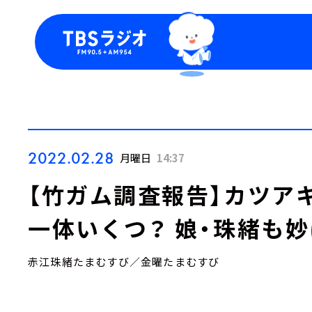
今日の番組表
トピッ
週間番組表
TBS
Podca
お知ら
2022.02.28
月曜日
14:37
【竹ガム調査報告】カツア
一体いくつ？ 娘・珠緒も
赤江珠緒たまむすび／金曜たまむすび