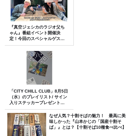
『真空ジェシカのラジオ父ち
ゃん』番組イベント開催決
定！今回のスペシャルゲスト
は、タカアンドトシ！
「CITY CHILL CLUB」8月5日
（水）のプレイリスト/ サイン
入りステッカープレゼント有
り
なぜ人気？十割そばの魅力！ 最高に美
味しかった『山本かじの「国産十割そ
ば」』とは？【十割そば10種食べ比べ】