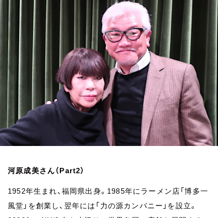
お知らせ
イベント・グッズ
YouTube
会社情報
河原成美さん（Part2）
1952年生まれ、福岡県出身。1985年にラーメン店「博多一
風堂」を創業し、翌年には「力の源カンパニー」を設立。