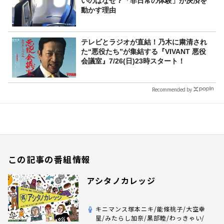
いのはなぜ？「非日常の体験」が決済を
動かす理由
テレビとラジオが直結！乃木に粛清され
た“悪役たち”が集結する『VIVANT 悪役
会議室』7/26(日)23時スタート！
Recommended by
この記事の番組情報
アシタノカレッジ
キニマンス塚本ニキ/能條桃子/大空幸
星/みたらし加奈/黒部睦/わっきゃい/