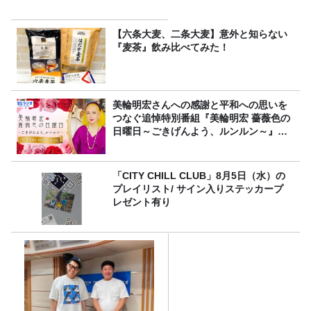
【六条大麦、二条大麦】意外と知らない
『麦茶』飲み比べてみた！
美輪明宏さんへの感謝と平和への思いを
つなぐ追悼特別番組『美輪明宏 薔薇色の
日曜日～ごきげんよう、ルンルン～』
8/9（日）16時放送
「CITY CHILL CLUB」8月5日（水）の
プレイリスト/ サイン入りステッカープ
レゼント有り