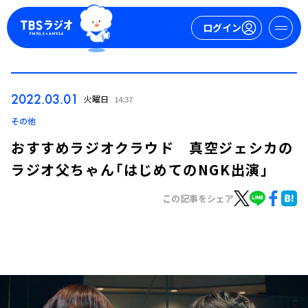
ログイン
マイページ
2022.03.01
火曜日
14:37
新規会員登録
ログイン
その他
おすすめラジオクラウド 真空ジェシカの
ラジオ父ちゃん「はじめてのNGK出演」
この記事をシェア
今日の番組表
週間番組表
トピックス
TBS Podcast