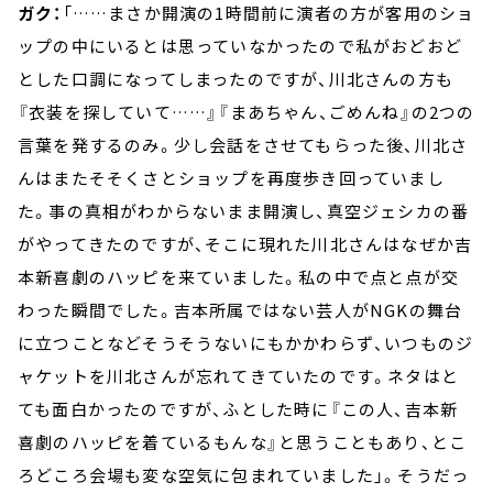
ガク：
「……まさか開演の1時間前に演者の方が客用のショ
ップの中にいるとは思っていなかったので私がおどおど
とした口調になってしまったのですが、川北さんの方も
『衣装を探していて……』『まあちゃん、ごめんね』の2つの
言葉を発するのみ。少し会話をさせてもらった後、川北さ
んはまたそそくさとショップを再度歩き回っていまし
た。事の真相がわからないまま開演し、真空ジェシカの番
がやってきたのですが、そこに現れた川北さんはなぜか吉
本新喜劇のハッピを来ていました。私の中で点と点が交
わった瞬間でした。吉本所属ではない芸人がNGKの舞台
に立つことなどそうそうないにもかかわらず、いつものジ
ャケットを川北さんが忘れてきていたのです。ネタはと
ても面白かったのですが、ふとした時に『この人、吉本新
喜劇のハッピを着ているもんな』と思うこともあり、とこ
ろどころ会場も変な空気に包まれていました」。そうだっ