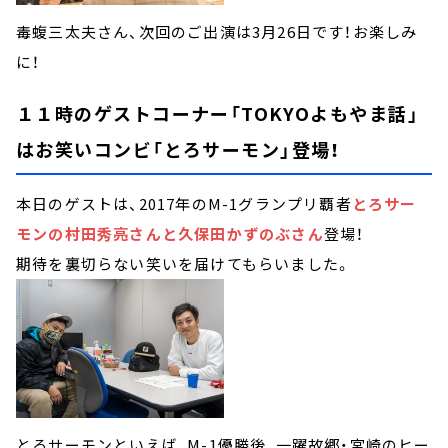
毒蝮三太夫さん、次回のご出演は3月26日です！お楽しみ
に！
１１時のゲストコーナー「TOKYOよもやま話」
はお笑いコンビ「とろサーモン」登場！
本日のゲストは、2017年のM-1グランプリ覇者
とろサー
モンの村田秀亮さんと久保田かずのぶさん
登場！
期待を裏切らない笑いを届けてもらいました。
とろサーモンといえば、M-1優勝後、一躍故郷・宮崎のヒー