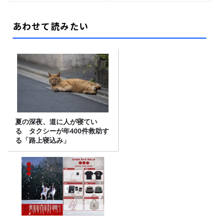
あわせて読みたい
夏の深夜、道に人が寝てい
る タクシーが年400件救助す
る「路上寝込み」