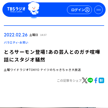
ログイン
マイページ
2022.02.26
土曜日
14:37
新規会員登録
ログイン
バラエティ・お笑い
とろサーモン登場！あの芸人とのガチ喧嘩
話にスタジオ騒然
土曜ワイドラジオTOKYO ナイツのちゃきちゃき大放送
この記事をシェア
今日の番組表
週間番組表
トピックス
TBS Podcast