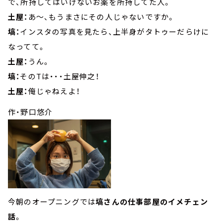
で、所持してはいけないお薬を所持してた人。
土屋：
あ～、もうまさにその人じゃないですか。
塙：
インスタの写真を見たら、上半身がタトゥーだらけに
なってて。
土屋：
うん。
塙：
そのTは・・・土屋伸之！
土屋：
俺じゃねえよ！
作・野口悠介
今朝のオープニングでは
塙さんの仕事部屋のイメチェン
話
。