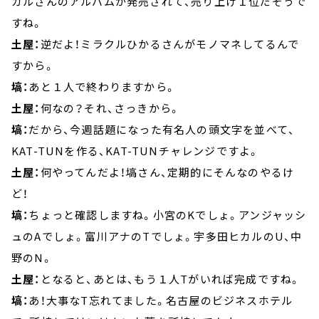
カルさんのアルバムが発売されて、売り上げ１位だそうで
すね。
土屋：
逆だよ！ミラクルひかるさんがモノマネしてるんで
すから。
塙：
あと１人で終わりますから。
土屋：
何なの？それ、さっきから。
塙：
だから、今週話題になった有名人の頭文字を並べて、
KAT-TUNを作る、KAT-TUNチャレンジですよ。
土屋：
何やってんだよ！塙さん、定期的にそんなのやるけ
ど！
塙：
ちょっと確認しますね。小宮のKでしょ。アンジャッシ
ュのAでしょ。富川アナのTでしょ。宇多田ヒカルのU、中
野のN。
土屋：
となると、あとは、もう１人Tがいれば完成ですね。
塙：
あ！大事なT忘れてました。名古屋のビジネスホテル