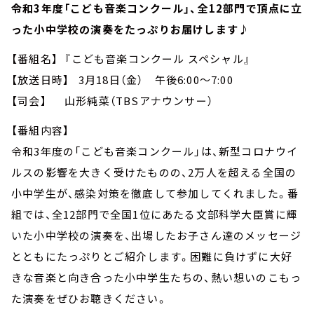
お知らせ
令和3年度「こども音楽コンクール」、全12部門で頂点に立
イベント・グッズ
った小中学校の演奏をたっぷりお届けします♪
YouTube
会社情報
【番組名】 『こども音楽コンクール スペシャル』
【放送日時】 3月18日（金） 午後6:00～7:00
【司会】 山形純菜（TBSアナウンサー）
【番組内容】
令和3年度の「こども音楽コンクール」は、新型コロナウイ
ルスの影響を大きく受けたものの、2万人を超える全国の
小中学生が、感染対策を徹底して参加してくれました。番
組では、全12部門で全国1位にあたる文部科学大臣賞に輝
いた小中学校の演奏を、出場したお子さん達のメッセージ
とともにたっぷりとご紹介します。困難に負けずに大好
きな音楽と向き合った小中学生たちの、熱い想いのこもっ
た演奏をぜひお聴きください。