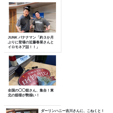
JUNK バナナマン「約３か月
ぶりに登場の近藤春菜さんと
イロモネア話！！」
全国の◯◯舘さん、集合！東
北の舘様が勢揃い！
ダーリンハニー吉川さんに、こねくと！