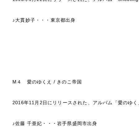
♪大貫妙子・・・東京都出身
M
４ 愛のゆくえ
/
きのこ帝国
2016
年
11
月
2
日にリリースされた、アルバム「愛のゆく
♪佐藤 千亜妃・・・岩手県盛岡市出身