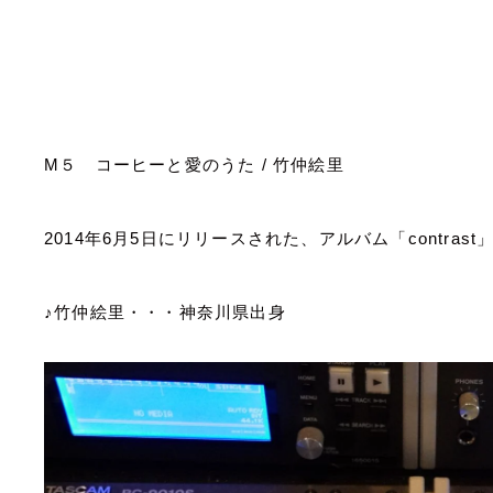
M
５ コーヒーと愛のうた
/
竹仲絵里
2014
年
6
月
5
日にリリースされた、アルバム「
contrast
♪竹仲絵里・・・神奈川県出身