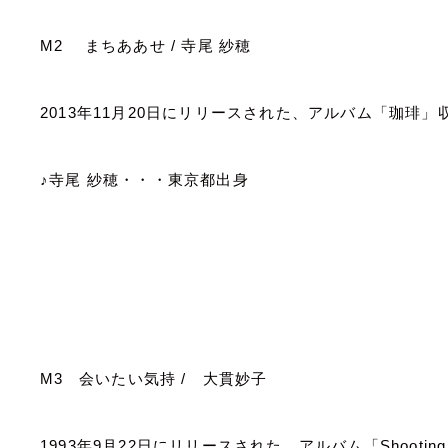
M2
まちああせ
/
寺尾 紗穂
2013
年
11
月
20
日にリリースされた、アルバム「珈琲」
♪寺尾 紗穂・・・東京都出身
M3
会いたい気持
/
大貫妙子
1993
年
9
月
22
日にリリースされた、アルバム「
Shooting 