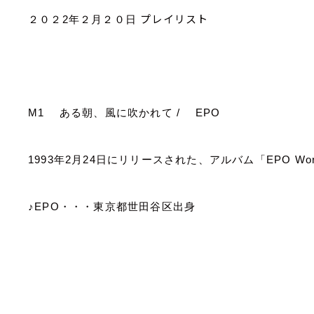
プレイリスト
２０２
2
年２月２０日
M1
ある朝、風に吹かれて
/
EPO
1993
年
2
月
24
日にリリースされた、アルバム「
EPO Wo
♪
EPO
・・・東京都世田谷区出身