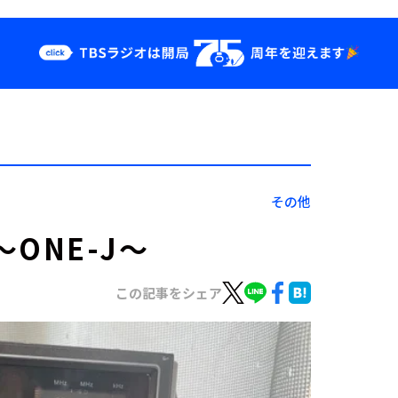
クス
イベント・グッ
ズ
st
YouTube
せ
会社情報
その他
 ～ONE-J～
この記事をシェア