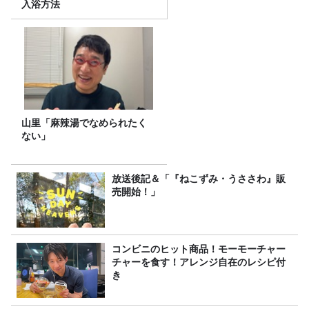
入浴方法
山里「麻辣湯でなめられたく
ない」
放送後記＆「『ねこずみ・うささわ』販
売開始！」
コンビニのヒット商品！モーモーチャー
チャーを食す！アレンジ自在のレシピ付
き