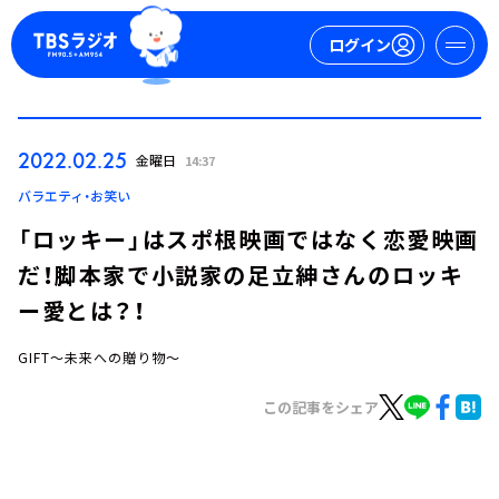
ログイン
マイページ
2022.02.25
金曜日
14:37
新規会員登録
ログイン
バラエティ・お笑い
「ロッキー」はスポ根映画ではなく恋愛映画
だ！脚本家で小説家の足立紳さんのロッキ
ー愛とは？！
GIFT～未来への贈り物～
今日の番組表
この記事をシェア
週間番組表
トピックス
TBS Podcast