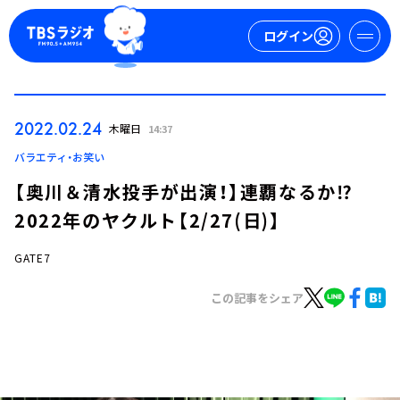
ログイン
マイページ
2022.02.24
木曜日
14:37
新規会員登録
ログイン
バラエティ・お笑い
【奥川＆清水投手が出演！】連覇なるか⁉
2022年のヤクルト【2/27(日)】
GATE7
この記事をシェア
今日の番組表
週間番組表
トピックス
TBS Podcast