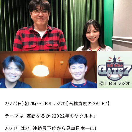
お知らせ
イベント・グッズ
YouTube
会社情報
2/27（日）朝7時～TBSラジオ【石橋貴明のGATE7】
テーマは「連覇なるか⁉2022年のヤクルト」
2021年は2年連続最下位から見事日本一に！