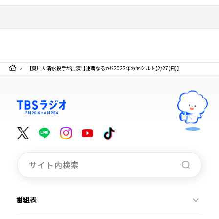
【奥川＆清水投手が出演！】連覇なるか⁉2022年のヤクルト【2/27(日)】
番組表