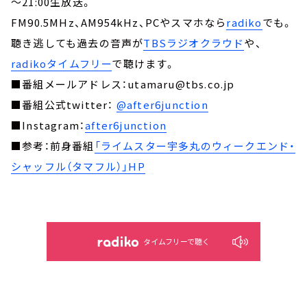
～21:00生放送。
FM90.5MHz、AM954kHz、PCやスマホなら
radiko
でも。
聴き逃しても過去の音声が
TBSラジオクラウド
や、
radikoタイムフリー
で聴けます。
■番組メールアドレス：utamaru@tbs.co.jp
■番組公式twitter：
@after6junction
■Instagram：
after6junction
■参考：前身番組
「ライムスター宇多丸のウィークエンド・
シャッフル（タマフル）」HP
タイムフリーで聴く