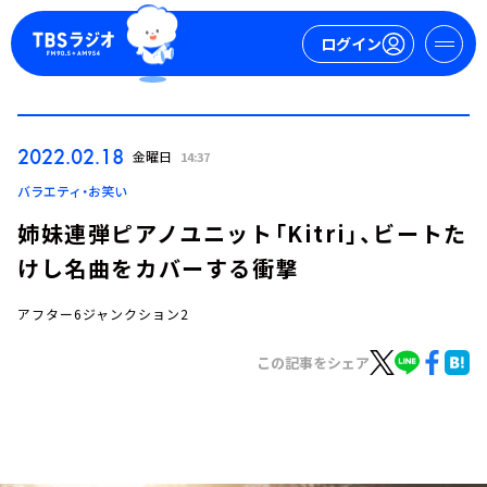
ログイン
マイページ
2022.02.18
金曜日
14:37
新規会員登録
ログイン
バラエティ・お笑い
姉妹連弾ピアノユニット「Kitri」、ビートた
けし名曲をカバーする衝撃
アフター6ジャンクション2
この記事をシェア
今日の番組表
週間番組表
トピックス
TBS Podcast