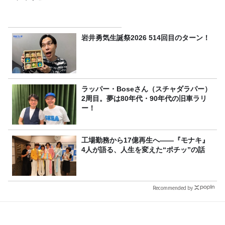
岩井勇気生誕祭2026 514回目のターン！
ラッパー・Boseさん（スチャダラパー）
2周目。夢は80年代・90年代の旧車ラリ
ー！
工場勤務から17億再生へ——『モナキ』
4人が語る、人生を変えた“ポチッ”の話
Recommended by