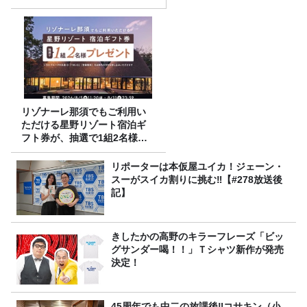
リゾナーレ那須でもご利用い
ただける星野リゾート宿泊ギ
フト券が、抽選で1組2名様に
プレゼント！
リポーターは本仮屋ユイカ！ジェーン・
スーがスイカ割りに挑む‼【#278放送後
記】
きしたかの高野のキラーフレーズ「ビッ
グサンダー喝！！」Ｔシャツ新作が発売
決定！
45周年でも中二の放課後‼コサキン（小