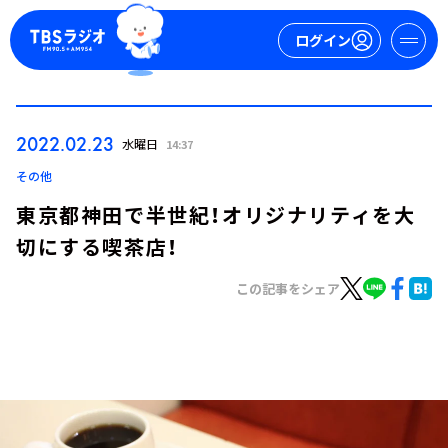
ログイン
マイページ
2022.02.23
水曜日
14:37
新規会員登録
ログイン
その他
東京都神田で半世紀！オリジナリティを大
切にする喫茶店！
この記事をシェア
今日の番組表
週間番組表
トピックス
TBS Podcast