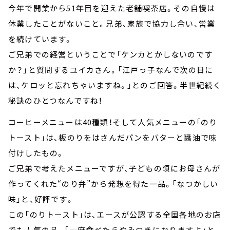
今年で開業から51年目を迎えた老舗喫茶店。その自慢は
休業したことがないこと。兄弟、家族で協力し合い、営業
を続けています。
ご兄弟での経営ということで「ケンカとかしないのです
か？」と質問するユイカさん。「江戸っ子なんで次の日に
は、ケロッと忘れちゃいますね。」とのご回答。半世紀続く
秘訣のひとつなんですね！
コーヒーメニューは40種類！そして人気メニューの「のり
トースト」は、板のりをはさんだパンをバターと醤油で味
付けしたもの。
ご兄弟で考えたメニューですが、子どもの頃にお母さんが
作ってくれた“のり弁”から発想を得た一品。「なつかしい
味」と、好評です。
この「のりトースト」は、エースが公認する全国各地のお店
でも人気の品。「一度食べたらやみつきになりますよ」と、