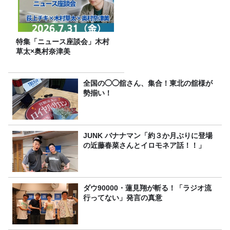
特集「ニュース座談会」木村
草太×奥村奈津美
全国の◯◯舘さん、集合！東北の舘様が
勢揃い！
JUNK バナナマン「約３か月ぶりに登場
の近藤春菜さんとイロモネア話！！」
ダウ90000・蓮見翔が斬る！「ラジオ流
行ってない」発言の真意