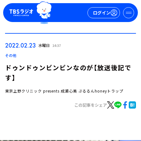
ログイン
マイページ
2022.02.23
水曜日
14:37
新規会員登録
ログイン
その他
ドゥンドゥンビンビンなのが【放送後記で
す】
東京上野クリニック presents 成瀬心美 ぷるるんhoneyトラップ
この記事をシェア
今日の番組表
週間番組表
トピックス
TBS Podcast