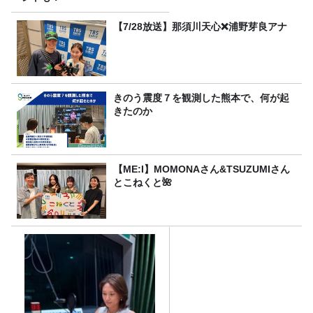
【7/28放送】那須川天心❌浦野芽良アナ
きのう震度７を観測した熊本で、何が起
きたのか
【ME:I】MOMONAさん&TSUZUMIさん
とこねくと🌺