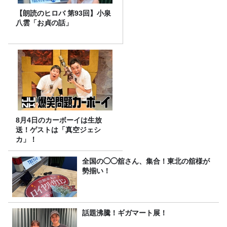
【朗読のヒロバ 第93回】小泉
八雲「お貞の話」
8月4日のカーボーイは生放
送！ゲストは「真空ジェシ
カ」！
全国の◯◯舘さん、集合！東北の舘様が
勢揃い！
話題沸騰！ギガマート展！