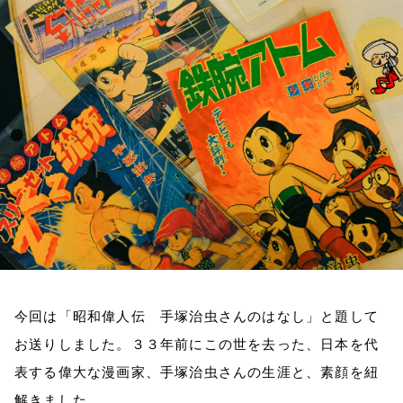
お知らせ
イベント・グッズ
YouTube
会社情報
今回は「昭和偉人伝 手塚治虫さんのはなし」と題して
お送りしました。３３年前にこの世を去った、日本を代
表する偉大な漫画家、手塚治虫さんの生涯と、素顔を紐
解きました。