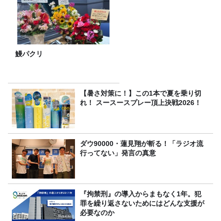
鰻パクリ
【暑さ対策に！】この1本で夏を乗り切
れ！ スースースプレー頂上決戦2026！
ダウ90000・蓮見翔が斬る！「ラジオ流
行ってない」発言の真意
『拘禁刑』の導入からまもなく1年。犯
罪を繰り返さないためにはどんな支援が
必要なのか