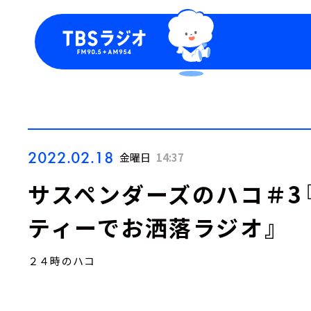
今日の番組表
トピッ
週間番組表
TBS
Podca
お知ら
2022.02.18
金曜日
14:37
サスペンダーズのハコ＃3
ティーでお洒落ラジオ』
２４時のハコ