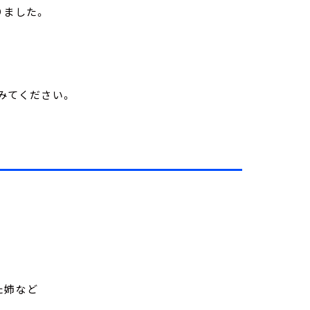
りました。
てみてください。
た姉など