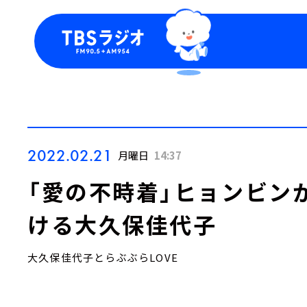
今日の番組表
トピッ
週間番組表
TBS
Podca
お知ら
2022.02.21
月曜日
14:37
「愛の不時着」ヒョンビン
ける大久保佳代子
大久保佳代子とらぶぶらLOVE