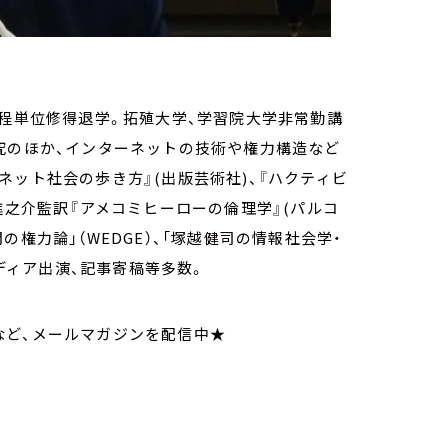
課程単位修得退学。拓殖大学、学習院大学非常勤講
究のほか、インターネットの技術や権力構造など
ネット社会の歩き方』(出版芸術社)、『ハクティビ
進之介監訳『アメコミヒーローの倫理学』(パルコ
権力論」（WEDGE）、「塚越健司の情報社会学・
メディア出演、記事寄稿等多数。
など、メールマガジンを配信中★