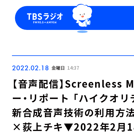
今日の番組表
トピッ
週間番組表
TBS
Podca
お知ら
2022.02.18
金曜日
14:37
【音声配信】Screenless 
ー・リポート 「ハイクオ
新合成音声技術の利用方法
×荻上チキ▼2022年2月1