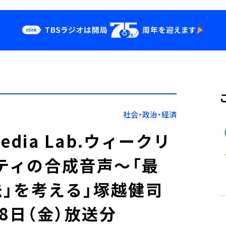
クス
イベント・グッ
ズ
st
YouTube
せ
会社情報
社会・政治・経済
Media Lab.ウィークリ
リティの合成音声～「最
」を考える」塚越健司
8日（金）放送分