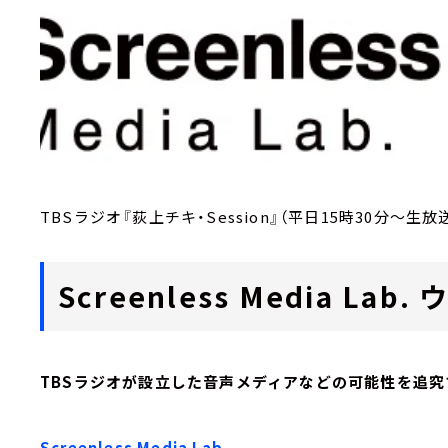
TBSラジオ『荻上チキ・Session』（平日15時30分～生放
Screenless Media L
TBSラジオが設立した音声メディアなどの可能性を追究
Screenless Media Lab