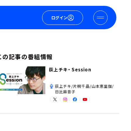
ログイン
この記事の番組情報
荻上チキ・ Session
荻上チキ/片桐千晶/山本恵里伽/
日比麻音子