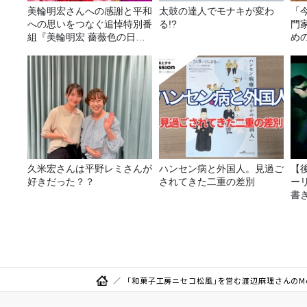
美輪明宏さんへの感謝と平和
太鼓の達人でモナキが変わ
「
への思いをつなぐ追悼特別番
る!?
門
組『美輪明宏 薔薇色の日曜
め
日～ごきげんよう、ルンルン
～』8/9（日）16時放送
久米宏さんは平野レミさんが
ハンセン病と外国人。見過ご
【
好きだった？？
されてきた二重の差別
ー
書き
送
「和菓子工房ニセコ松風」を営む渡辺麻理さんのMee