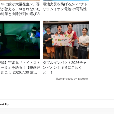
今年は蚊が大量発生!?」専
電池火災を防げるか？ “ナト
家が教える、刺されないた
リウムイオン電池”の可能性
の対策と虫除け剤の選び方
後編】宇多丸『トイ・スト
ダブルインパクト2026チャ
リー５』を語る！【映画評
ンピオン！滝音にこねく
起こし 2026.7.30 放
と！！
】
Recommended by
t Up