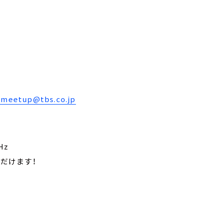
etup@tbs.co.jp
」
Hz
ただけます！