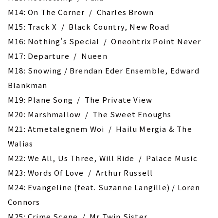
M14: On The Corner / Charles Brown
M15: Track X / Black Country, New Road
M16: Nothing's Special / Oneohtrix Point Never
M17: Departure / Nueen
M18: Snowing / Brendan Eder Ensemble, Edward
Blankman
M19: Plane Song / The Private View
M20: Marshmallow / The Sweet Enoughs
M21: Atmetalegnem Woi / Hailu Mergia & The
Walias
M22: We All, Us Three, Will Ride / Palace Music
M23: Words Of Love / Arthur Russell
M24: Evangeline (feat. Suzanne Langille) / Loren
Connors
M25: Crime Scene / Mr Twin Sister