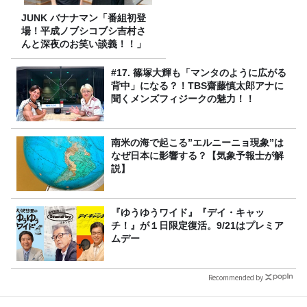
JUNK バナナマン「番組初登
場！平成ノブシコブシ吉村さ
んと深夜のお笑い談義！！」
#17. 篠塚大輝も「マンタのように広がる
背中」になる？！TBS齋藤慎太郎アナに
聞くメンズフィジークの魅力！！
南米の海で起こる”エルニーニョ現象”は
なぜ日本に影響する？【気象予報士が解
説】
『ゆうゆうワイド』『デイ・キャッ
チ！』が１日限定復活。9/21はプレミア
ムデー
Recommended by