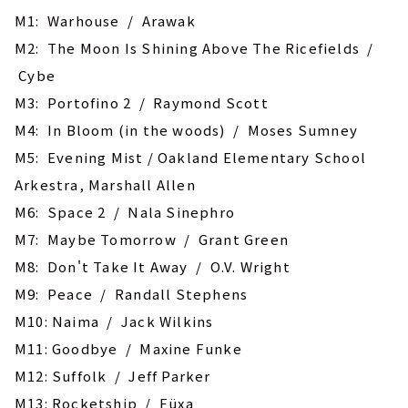
M1: Warhouse / ‎Arawak
M2: The Moon Is Shining Above The Ricefields /
Cybe
M3: Portofino 2 / Raymond Scott
M4: In Bloom (in the woods) / Moses Sumney
M5: Evening Mist / Oakland Elementary School
Arkestra, Marshall Allen
M6: Space 2 / Nala Sinephro
M7: Maybe Tomorrow / Grant Green
M8: Don't Take It Away / O.V. Wright
M9: Peace / Randall Stephens
M10: Naima / Jack Wilkins
M11: Goodbye / Maxine Funke
M12: Suffolk / Jeff Parker
M13: Rocketship / Füxa