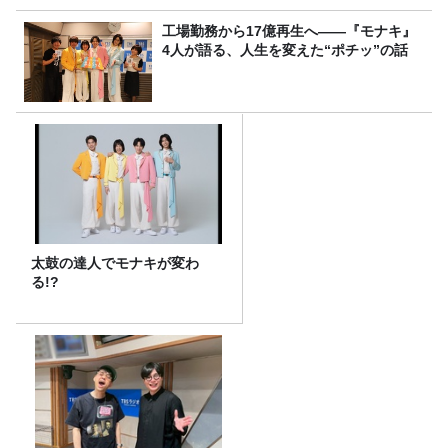
工場勤務から17億再生へ——『モナキ』
4人が語る、人生を変えた“ポチッ”の話
太鼓の達人でモナキが変わ
る!?