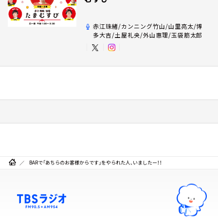
赤江珠緒/カンニング竹山/山里亮太/博
多大吉/土屋礼央/外山惠理/玉袋筋太郎
BARで「あちらのお客様からです」をやられた人、いましたー！！