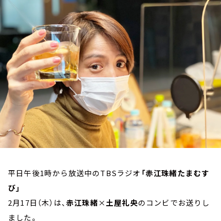
お知らせ
イベント・グッズ
YouTube
会社情報
平日午後1時から放送中のTBSラジオ
「赤江珠緒たまむす
び」
2月17日（木）は、
赤江珠緒
×
土屋礼央
のコンビでお送りし
ました。