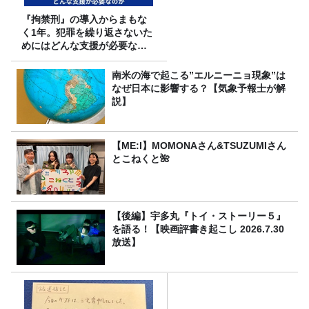
『拘禁刑』の導入からまもな
く1年。犯罪を繰り返さないた
めにはどんな支援が必要なの
か
南米の海で起こる”エルニーニョ現象”は
なぜ日本に影響する？【気象予報士が解
説】
【ME:I】MOMONAさん&TSUZUMIさん
とこねくと🌺
【後編】宇多丸『トイ・ストーリー５』
を語る！【映画評書き起こし 2026.7.30
放送】