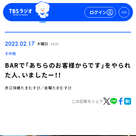
ログイン
マイページ
2022.02.17
木曜日
14:37
新規会員登録
ログイン
その他
BARで「あちらのお客様からです」をやられ
た人、いましたー！！
赤江珠緒たまむすび／金曜たまむすび
この記事をシェア
今日の番組表
週間番組表
トピックス
TBS Podcast