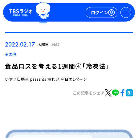
ログイン
マイページ
2022.02.17
木曜日
14:37
新規会員登録
ログイン
その他
食品ロスを考える1週間④「冷凍法」
いすゞ自動車 presents 檀れい 今日の1ページ
この記事をシェア
今日の番組表
週間番組表
トピックス
TBS Podcast