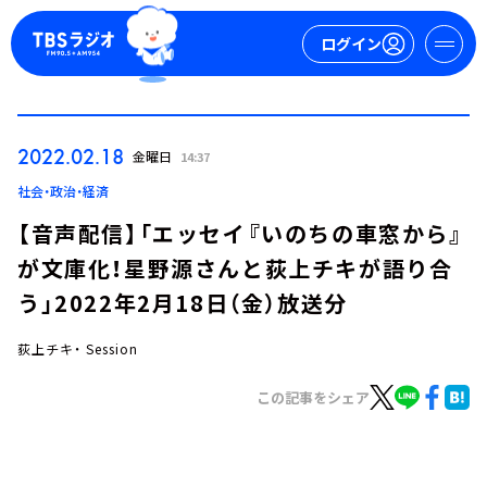
ログイン
マイページ
2022.02.18
金曜日
14:37
新規会員登録
ログイン
社会・政治・経済
【音声配信】「エッセイ『いのちの車窓から』
が文庫化！星野源さんと荻上チキが語り合
う」2022年2月18日（金）放送分
荻上チキ・ Session
今日の番組表
この記事をシェア
週間番組表
トピックス
TBS Podcast