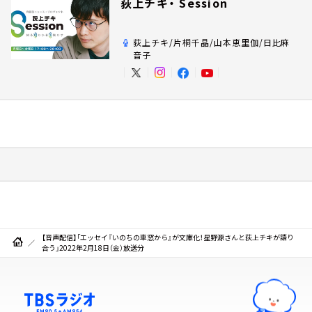
荻上チキ・ Session
荻上チキ/片桐千晶/山本恵里伽/日比麻
音子
【音声配信】「エッセイ『いのちの車窓から』が文庫化！星野源さんと荻上チキが語り
合う」2022年2月18日（金）放送分