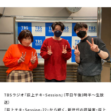
お知らせ
イベント・グッズ
YouTube
会社情報
TBSラジオ『荻上チキ・Session』（平日午後3時半～生放
送）
『荻上チキ・Session-22』から続く、新世代の評論家・荻上