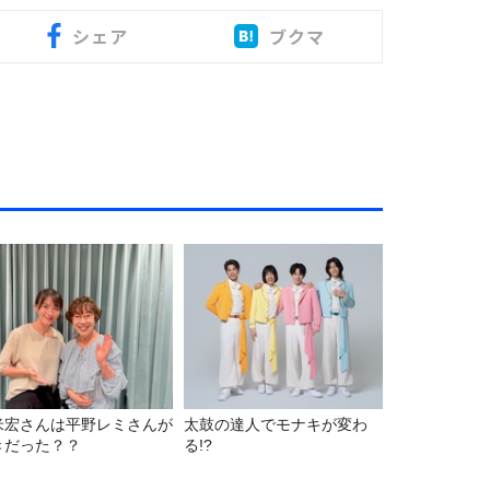
シェア
ブクマ
米宏さんは平野レミさんが
太鼓の達人でモナキが変わ
きだった？？
る!?