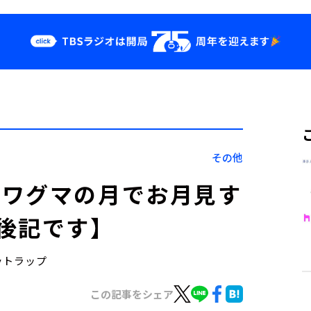
クス
イベント・グッ
ズ
st
YouTube
せ
会社情報
その他
ノワグマの月でお月見す
後記です】
eyトラップ
この記事をシェア