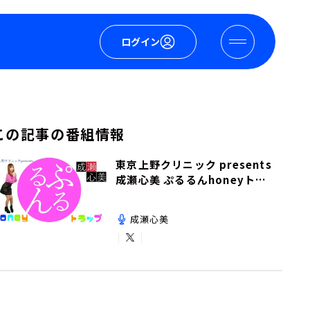
ログイン
この記事の番組情報
東京上野クリニック presents
成瀬心美 ぷるるんhoneyトラ
ップ
成瀬心美