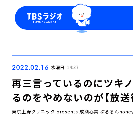
今日の番組表
トピッ
週間番組表
TBS
Podca
お知ら
2022.02.16
水曜日
14:37
再三言っているのにツキ
るのをやめないのが【放送
東京上野クリニック presents 成瀬心美 ぷるるんhon