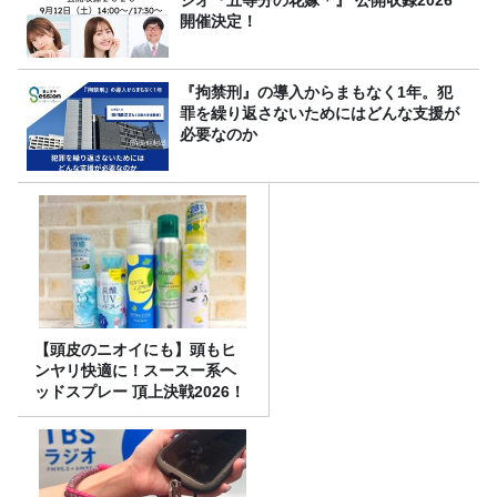
開催決定！
『拘禁刑』の導入からまもなく1年。犯
罪を繰り返さないためにはどんな支援が
必要なのか
【頭皮のニオイにも】頭もヒ
ンヤリ快適に！スースー系ヘ
ッドスプレー 頂上決戦2026！