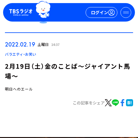
ログイン
マイページ
2022.02.19
土曜日
14:37
新規会員登録
ログイン
バラエティ・お笑い
2月19日（土）金のことば～ジャイアント馬
場～
明日へのエール
この記事をシェア
今日の番組表
週間番組表
トピックス
TBS Podcast