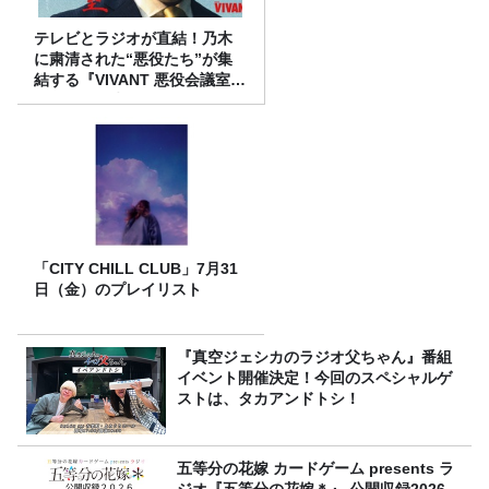
テレビとラジオが直結！乃木
に粛清された“悪役たち”が集
結する『VIVANT 悪役会議室』
7/26(日)23時スタート！
「CITY CHILL CLUB」7月31
日（金）のプレイリスト
『真空ジェシカのラジオ父ちゃん』番組
イベント開催決定！今回のスペシャルゲ
ストは、タカアンドトシ！
五等分の花嫁 カードゲーム presents ラ
ジオ『五等分の花嫁＊』 公開収録2026