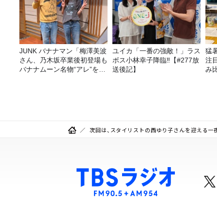
JUNK バナナマン「梅澤美波
ユイカ「一番の強敵！」ラス
猛
さん、乃木坂卒業後初登場も
ボス小林幸子降臨‼【#277放
注
バナナムーン名物“アレ”を喰
送後記】
み
らう」
次回は、スタイリストの西ゆり子さんを迎える一