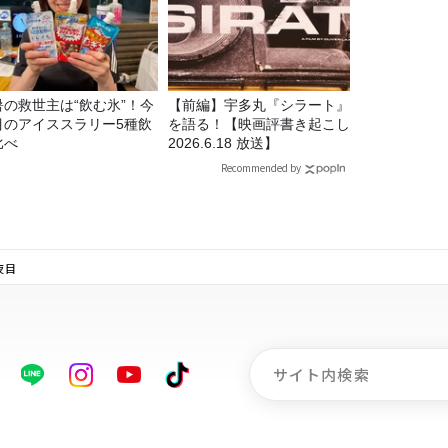
暑の救世主は“飲む氷”！今
【前編】宇多丸『シラート』
目のアイススラリー5種飲
を語る！【映画評書き起こし
比べ
2026.6.18 放送】
Recommended by
夜目