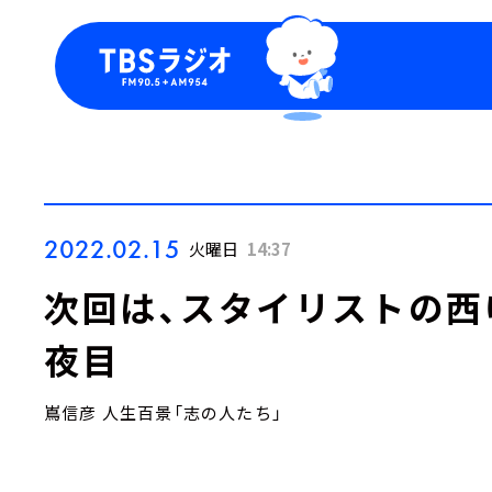
今日の番組表
トピッ
週間番組表
TBS
Podca
お知ら
2022.02.15
火曜日
14:37
次回は、スタイリストの西
夜目
嶌信彦 人生百景「志の人たち」