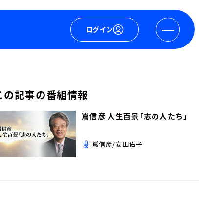
ログイン
この記事の番組情報
嶌信彦 人生百景「志の人たち」
嶌信彦/安田佑子