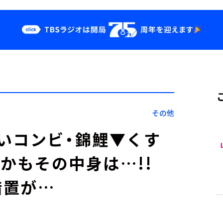
クス
イベント・グッ
ズ
st
YouTube
せ
会社情報
その他
いコンビ・錦鯉▼くす
しかもその中身は…!!
措置が…