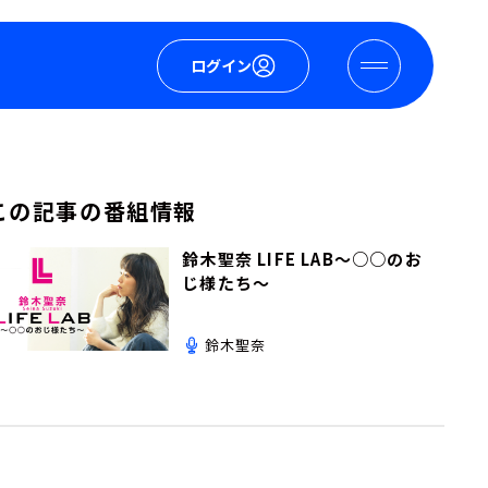
ログイン
この記事の番組情報
鈴木聖奈 LIFE LAB～○○のお
じ様たち～
鈴木聖奈