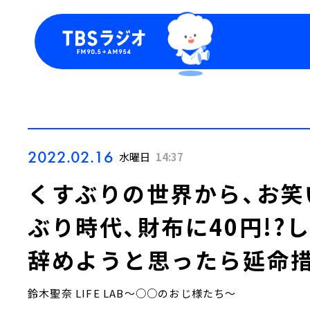
今日の番組表
トピッ
週間番組表
TBS
Podca
お知ら
2022.02.16
水曜日
14:37
くすぶりの世界から、お笑
ぶり時代、財布に40円!?
辞めようと思ったら延命
鈴木聖奈 LIFE LAB～○○のおじ様たち～