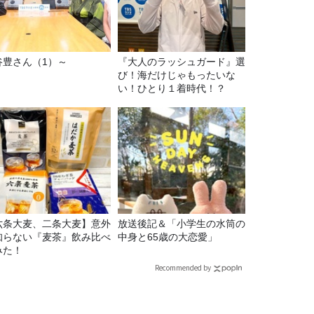
谷豊さん（1）～
『大人のラッシュガード』選
び！海だけじゃもったいな
い！ひとり１着時代！？
六条大麦、二条大麦】意外
放送後記＆「小学生の水筒の
知らない『麦茶』飲み比べ
中身と65歳の大恋愛」
みた！
Recommended by