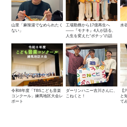
山里「麻辣湯でなめられたく
工場勤務から17億再生へ
水
ない」
——『モナキ』4人が語る、
人生を変えた“ポチッ”の話
令和8年度「TBSこども音楽
ダーリンハニー吉川さんに、
【
コンクール」練馬地区大会レ
こねくと！
と
ポート
て