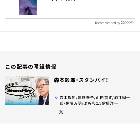
Recommended by
この記事の番組情報
森本毅郎・スタンバイ！
森本毅郎/遠藤泰子/山田惠資/酒井綱一
郎/伊藤芳明/渋谷和宏/伊藤洋一