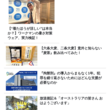
【“着たほうが涼しい”は本当
か？】ワークマンの暑さ対策
ウェア、実力検証！
【六条大麦、二条大麦】意外と知らない
『麦茶』飲み比べてみた！
『拘禁刑』の導入からまもなく1年。犯
罪を繰り返さないためにはどんな支援が
必要なのか
放送後記＆「オーストラリアの皆さん お
はようございます」