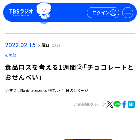
ログイン
マイページ
2022.02.15
火曜日
14:37
新規会員登録
ログイン
その他
食品ロスを考える1週間②「チョコレートと
おせんべい」
いすゞ自動車 presents 檀れい 今日の1ページ
この記事をシェア
今日の番組表
週間番組表
トピックス
TBS Podcast