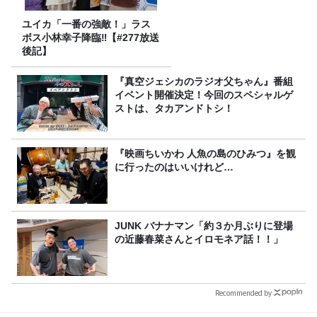
ユイカ「一番の強敵！」ラス
ボス小林幸子降臨‼【#277放送
後記】
『真空ジェシカのラジオ父ちゃん』番組
イベント開催決定！今回のスペシャルゲ
ストは、タカアンドトシ！
『映画ちいかわ 人魚の島のひみつ』を観
に行ったのはいいけれど…
JUNK バナナマン「約３か月ぶりに登場
の近藤春菜さんとイロモネア話！！」
Recommended by