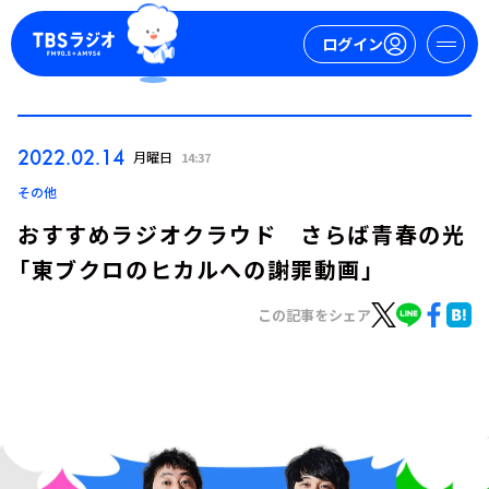
ログイン
マイページ
2022.02.14
月曜日
14:37
新規会員登録
ログイン
その他
おすすめラジオクラウド さらば青春の光
「東ブクロのヒカルへの謝罪動画」
この記事をシェア
今日の番組表
週間番組表
トピックス
TBS Podcast