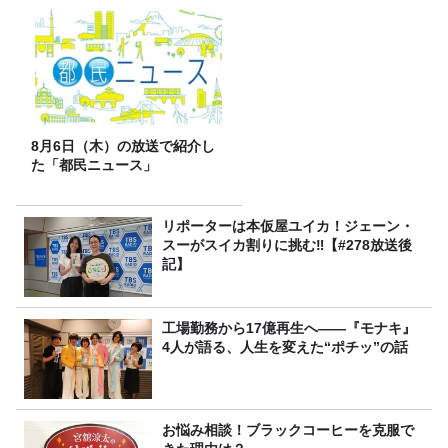
8月6日（木）の放送で紹介し
た「都民ニュース」
リポーターは本仮屋ユイカ！ジェーン・
スーがスイカ割りに挑む‼【#278放送後
記】
工場勤務から17億再生へ——『モナキ』
4人が語る、人生を変えた“ポチッ”の話
お悩み相談！ブラックコーヒーを克服で