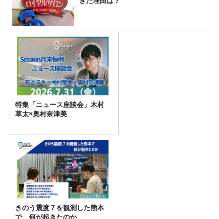
きた理由は？
特集「ニュース座談会」木村
草太×奥村奈津美
きのう震度７を観測した熊本
で、何が起きたのか