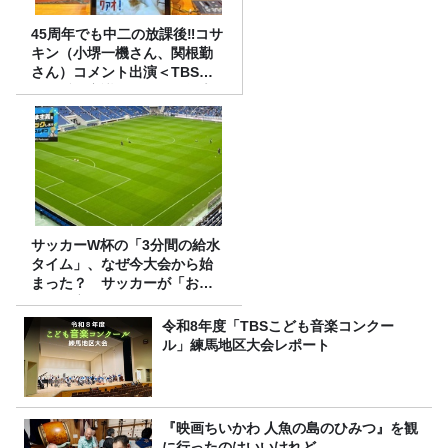
45周年でも中二の放課後‼コサ
キン（小堺一機さん、関根勤
さん）コメント出演＜TBSラ
ジオ番組審議会からのご報告
＞
サッカーW杯の「3分間の給水
タイム」、なぜ今大会から始
まった？ サッカーが「お
金」に変わる仕組み
令和8年度「TBSこども音楽コンクー
ル」練馬地区大会レポート
『映画ちいかわ 人魚の島のひみつ』を観
に行ったのはいいけれど…