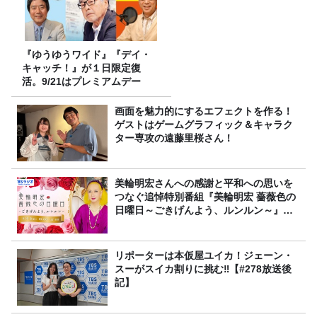
『ゆうゆうワイド』『デイ・
キャッチ！』が１日限定復
活。9/21はプレミアムデー
画面を魅力的にするエフェクトを作る！
ゲストはゲームグラフィック＆キャラク
ター専攻の遠藤里桜さん！
美輪明宏さんへの感謝と平和への思いを
つなぐ追悼特別番組『美輪明宏 薔薇色の
日曜日～ごきげんよう、ルンルン～』
8/9（日）16時放送
リポーターは本仮屋ユイカ！ジェーン・
スーがスイカ割りに挑む‼【#278放送後
記】