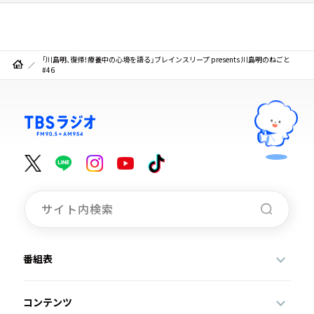
「川島明、復帰！療養中の心境を語る」ブレインスリープ presents 川島明のねごと
#46
番組表
コンテンツ