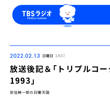
今日の番組表
トピッ
週間番組表
TBS
Podca
お知ら
2022.02.13
日曜日
14:37
放送後記＆「トリプルコーク
1993」
安住紳一郎の日曜天国