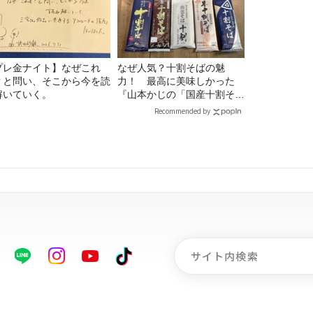
プレ金ナイト】なぜこれ
なぜ人気？十割そばの魅
？と問い、そこから今を読
力！ 最高に美味しかった
解いていく。
『山本かじの「国産十割そ
ば」』とは？【十割そば10
Recommended by
種食べ比べ】