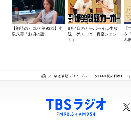
【朗読のヒロバ 第93回】小
8月4日のカーボーイは生放
【
泉八雲「お貞の話」
送！ゲストは「真空ジェシ
を
カ」！
み
放送後記＆「トリプルコーク1440 夏の日の1993」