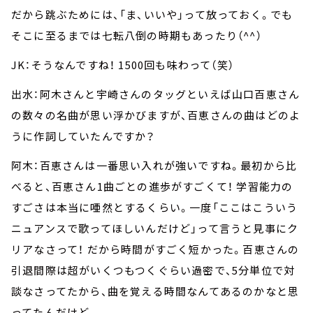
だから跳ぶためには、「ま、いいや」って放っておく。でも
そこに至るまでは七転八倒の時期もあったり（^^）
JK：そうなんですね！ 1500回も味わって（笑）
出水：阿木さんと宇崎さんのタッグといえば山口百恵さん
の数々の名曲が思い浮かびますが、百恵さんの曲はどのよ
うに作詞していたんですか？
阿木：百恵さんは一番思い入れが強いですね。最初から比
べると、百恵さん1曲ごとの進歩がすごくて！ 学習能力の
すごさは本当に唖然とするくらい。一度「ここはこういう
ニュアンスで歌ってほしいんだけど」って言うと見事にク
リアなさって！ だから時間がすごく短かった。百恵さんの
引退間際は超がいくつもつくぐらい過密で、5分単位で対
談なさってたから、曲を覚える時間なんてあるのかなと思
ってたんだけど。