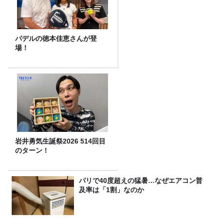
パデルの徳本佳恵さんが登
場！
岩井勇気生誕祭2026 514回目
のターン！
パリで40度超えの猛暑…なぜエアコン普
及率は「1割」なのか