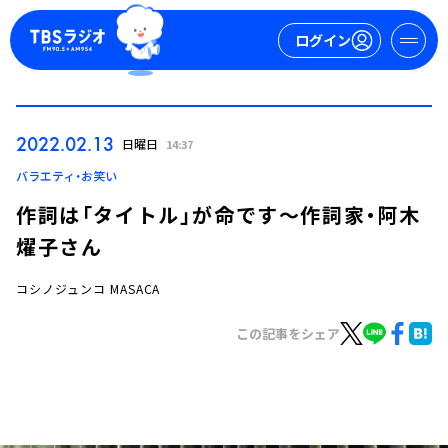
ログイン
マイページ
2022.02.13
日曜日
14:37
新規会員登録
ログイン
バラエティ・お笑い
作詞は「タイトル」が命です～作詞家・阿木
燿子さん
コシノジュンコ MASACA
この記事をシェア
今日の番組表
週間番組表
トピックス
TBS Podcast