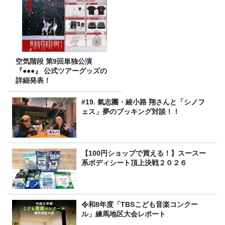
空気階段 第9回単独公演
『●●●』 公式ツアーグッズの
詳細発表！
#19. 氣志團・綾小路 翔さんと「シノフ
ェス」夢のブッキング対談！！
【100円ショップで買える！】スースー
系ボディシート頂上決戦２０２６
令和8年度「TBSこども音楽コンクー
ル」練馬地区大会レポート