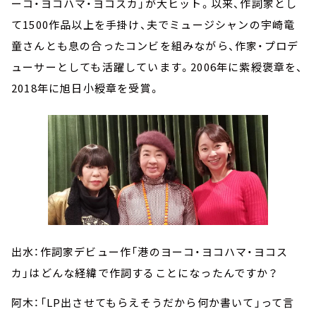
ーコ・ヨコハマ・ヨコスカ」が大ヒット。以来、作詞家とし
て1500作品以上を手掛け、夫でミュージシャンの宇崎竜
童さんとも息の合ったコンビを組みながら、作家・プロデ
ューサーとしても活躍しています。2006年に紫綬褒章を、
2018年に旭日小綬章を受賞。
出水：作詞家デビュー作「港のヨーコ・ヨコハマ・ヨコス
カ」はどんな経緯で作詞することになったんですか？
阿木：「LP出させてもらえそうだから何か書いて」って言