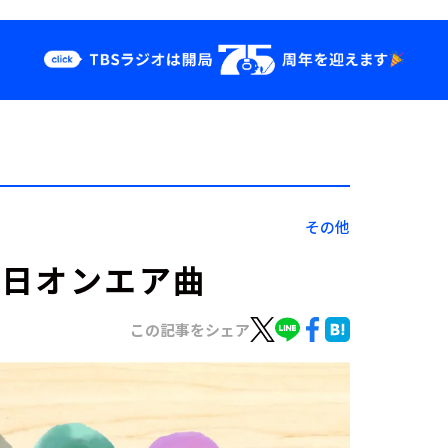
クス
イベント・グッ
ズ
st
YouTube
せ
会社情報
その他
月13日オンエア曲
この記事をシェア