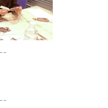
－－
－－