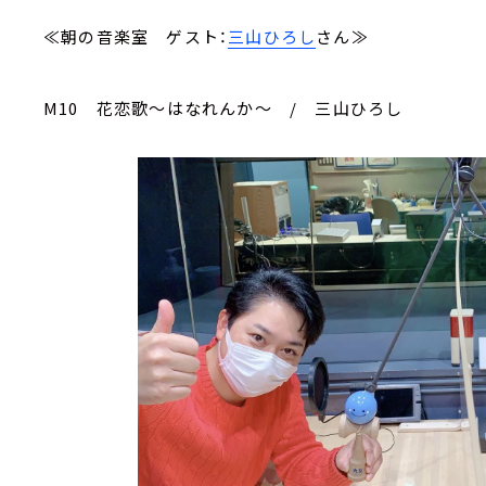
≪朝の音楽室 ゲスト：
三山ひろし
さん≫
M10 花恋歌～はなれんか～ / 三山ひろし