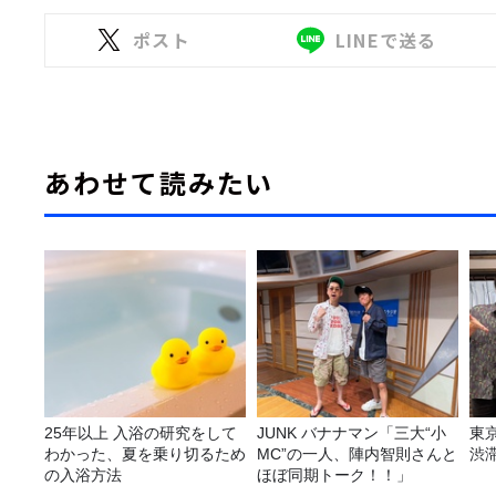
ポスト
LINEで送る
あわせて読みたい
25年以上 入浴の研究をして
JUNK バナナマン「三大“小
東
わかった、夏を乗り切るため
MC”の一人、陣内智則さんと
渋
の入浴方法
ほぼ同期トーク！！」