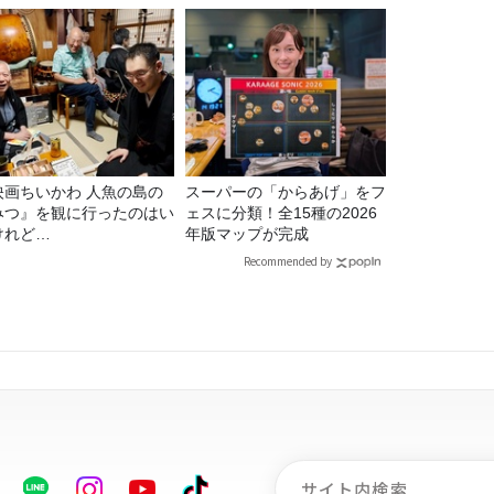
映画ちいかわ 人魚の島の
スーパーの「からあげ」をフ
みつ』を観に行ったのはい
ェスに分類！全15種の2026
けれど…
年版マップが完成
Recommended by