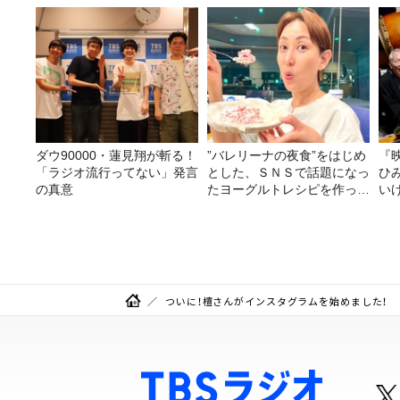
ダウ90000・蓮見翔が斬る！
”バレリーナの夜食”をはじめ
『
「ラジオ流行ってない」発言
とした、ＳＮＳで話題になっ
ひ
の真意
たヨーグルトレシピを作って
い
みた！
ついに！檀さんがインスタグラムを始めました！