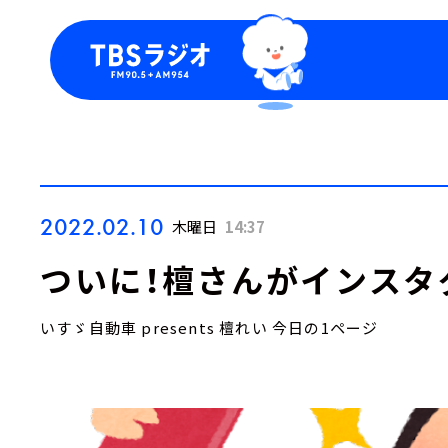
今日の番組表
トピッ
週間番組表
TBS
Podca
お知ら
2022.02.10
木曜日
14:37
ついに！檀さんがインスタ
いすゞ自動車 presents 檀れい 今日の1ページ