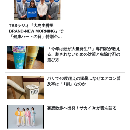
TBSラジオ『大島由香里
BRAND-NEW MORNING』で
「健康ハートの日」特別企画
を8/10（月）に放送
「今年は蚊が大量発生!?」専門家が教え
る、刺されないための対策と虫除け剤の
選び方
パリで40度超えの猛暑…なぜエアコン普
及率は「1割」なのか
妄想散歩へ出発！サカイJr.が愛を語る