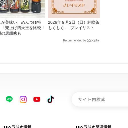
れが美味い、めんつゆ特
2026年８月2日（日）純喫茶
！！売上げ四天王を比較！
もぐもぐ ― プレイリスト
題の唐船峡も
Recommended by
TBSラジオ情報
TBSラジオ関連情報