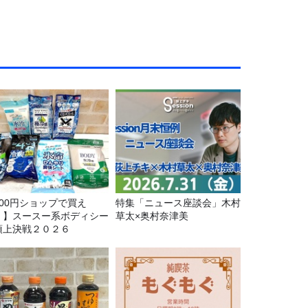
100円ショップで買え
特集「ニュース座談会」木村
！】スースー系ボディシー
草太×奥村奈津美
頂上決戦２０２６