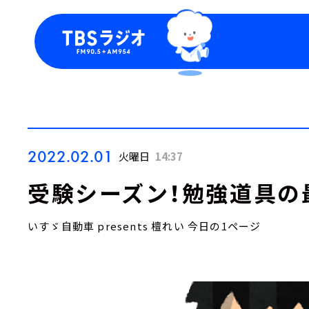
今日の番組表
トピッ
週間番組表
TBS
Podca
お知ら
2022.02.01
火曜日
14:37
受験シーズン！勉強道具の
いすゞ自動車 presents 檀れい 今日の1ページ