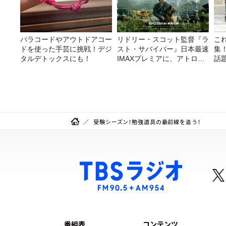
パラコードやアウトドアコー
リドリー・スコット監督『ラ
こ
ドを使った手芸に挑戦！デジ
スト・サバイバー』日本最速
集
タルデトックスにも！
IMAXプレミアに、アトロク
話
リスナー60名をご招待！
受験シーズン！勉強道具の最前線を追う！
番組表
コンテンツ