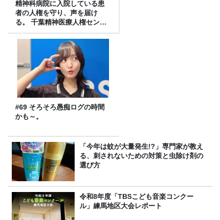
精神科病院に入院している患
者の人権を守り、声を届け
る。 千葉精神医療人権センタ
ーの取り組み
#69 そろそろ愚痴ログの時間
かも～。
「今年は蚊が大量発生!?」専門家が教え
る、刺されないための対策と虫除け剤の
選び方
令和8年度「TBSこども音楽コンクー
ル」練馬地区大会レポート