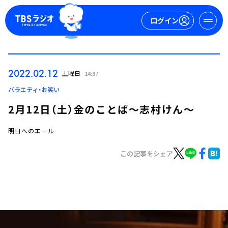
ログイン
マイページ
2022.02.12
土曜日
14:37
新規会員登録
ログイン
バラエティ・お笑い
2月12日（土）金のことば～志村けん～
明日へのエール
この記事をシェア
今日の番組表
週間番組表
トピックス
TBS Podcast